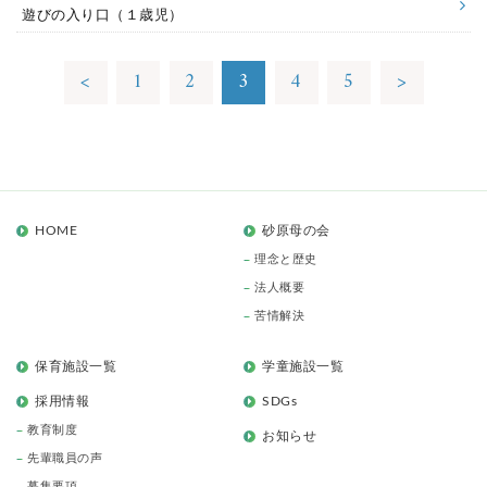
遊びの入り口（１歳児）
<
1
2
3
4
5
>
HOME
砂原母の会
理念と歴史
法人概要
苦情解決
保育施設一覧
学童施設一覧
採用情報
SDGs
教育制度
お知らせ
先輩職員の声
募集要項