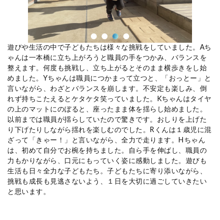
遊びや生活の中で子どもたちは様々な挑戦をしていました。Aち
ゃんは一本橋に立ち上がろうと職員の手をつかみ、バランスを
整えます。何度も挑戦し、立ち上がるとそのまま横歩きをし始
めました。Yちゃんは職員につかまって立つと、「おっとー」と
言いながら、わざとバランスを崩します。不安定も楽しみ、倒
れず持ちこたえるとケタケタ笑っていました。Kちゃんはタイヤ
の上のマットにのぼると、座ったまま体を揺らし始めました。
以前までは職員が揺らしていたので驚きです。おしりを上げた
り下げたりしながら揺れを楽しむのでした。Rくんは１歳児に混
ざって「きゃー！」と言いながら、全力で走ります。Hちゃん
は、初めて自分でお椀を持ちました。自ら手を伸ばし、職員の
力もかりながら、口元にもっていく姿に感動しました。遊びも
生活も日々全力な子どもたち。子どもたちに寄り添いながら、
挑戦も成長も見逃さないよう、１日を大切に過ごしていきたい
と思います。