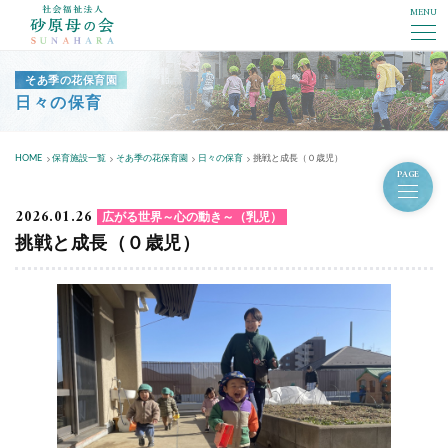
MENU
社会福祉法人砂原母の会
そあ季の花保育園
日々の保育
HOME
保育施設一覧
そあ季の花保育園
日々の保育
挑戦と成長（０歳児）
PAGE
2026.01.26
広がる世界～心の動き～（乳児）
挑戦と成長（０歳児）