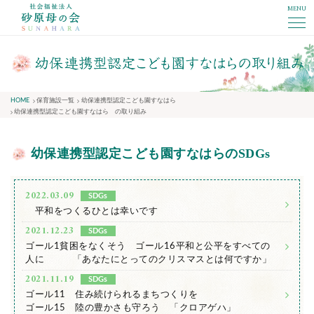
MENU
社会福祉法人砂原母の会
HOME
保育施設一覧
幼保連携型認定こども園すなはら
幼保連携型認定こども園すなはら の取り組み
幼保連携型認定こども園すなはらのSDGs
2022.03.09
SDGs
平和をつくるひとは幸いです
2021.12.23
SDGs
ゴール1貧困をなくそう ゴール16平和と公平をすべての
人に 「あなたにとってのクリスマスとは何ですか」
2021.11.19
SDGs
ゴール11 住み続けられるまちつくりを
ゴール15 陸の豊かさも守ろう 「クロアゲハ」