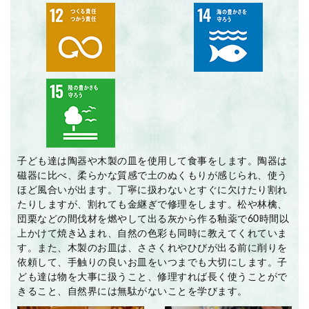
子ども達は陶器や木製の皿を使用して食事をします。陶器は
磁器に比べ、柔らかな質感で土のぬくもりが感じられ、使う
ほど風合いが出ます。丁寧に扱わないとすぐに欠けたり割れ
たりしますが、割れても金継ぎで修理をします。松や林檎、
団栗などの間伐材を燃やして出る灰から作る釉薬で60時間以
上かけて焼き込まれ、自然の色彩も同時に教えてくれていま
す。また、木製のお皿は、ささくれやひびが出る前に削りを
依頼して、手触りの良いお皿をいつまでも大切にします。子
ども達は物を大事に扱うこと、修理すれば長く使うことがで
きること、自然界には無駄がないことを学びます。