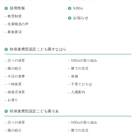
採用情報
SDGs
教育制度
お知らせ
先輩職員の声
募集要項
幼保連携型認定こども園すなはら
日々の保育
SDGsの取り組み
園の紹介
園での生活
今日の食事
保健
一時保育
子育てひろば
病後児保育
入園案内
お便り
幼保連携型認定こども園そあ
日々の保育
SDGsの取り組み
園の紹介
園での生活