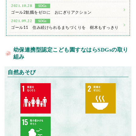
2021.10.28
SDGs
ゴール2飢餓をゼロに おにぎりアクション
2021.09.22
SDGs
ゴール11 住み続けられるまちづくりを 樹木もすっきり
幼保連携型認定こども園すなはらSDGsの取り
組み
自然あそび