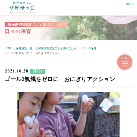
MENU
社会福祉法人砂原母の会
幼保連携型認定こども園すなはら
日々の保育
HOME
保育施設一覧
幼保連携型認定こども園すなはら
日々の保育
ゴール2飢餓をゼロに おにぎりアクション
PAGE
2021.10.28
SDGs
ゴール2飢餓をゼロに おにぎりアクション