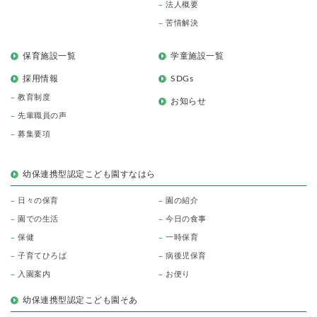
法人概要
苦情解決
保育施設一覧
学童施設一覧
採用情報
SDGs
教育制度
お知らせ
先輩職員の声
募集要項
幼保連携型認定こども園すなはら
日々の保育
園の紹介
園での生活
今日の食事
保健
一時保育
子育てひろば
病後児保育
入園案内
お便り
幼保連携型認定こども園そあ