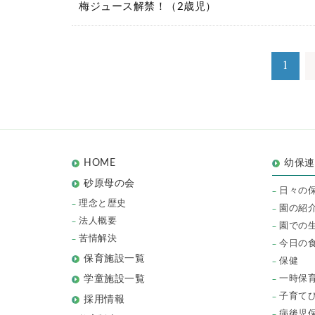
梅ジュース解禁！（2歳児）
1
HOME
幼保
砂原母の会
日々の
理念と歴史
園の紹
法人概要
園での
苦情解決
今日の
保育施設一覧
保健
一時保
学童施設一覧
子育て
採用情報
病後児