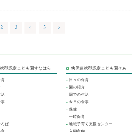
2
3
4
5
>
連携型認定こども園すなはら
幼保連携型認定こども園そあ
保育
日々の保育
介
園の紹介
生活
園での生活
食事
今日の食事
保健
育
一時保育
ひろば
地域子育て支援センター
保育
入園案内