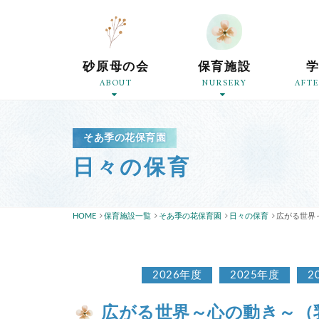
砂原母の会
保育施設
ABOUT
NURSERY
AFT
そあ季の花保育園
日々の保育
HOME
保育施設一覧
そあ季の花保育園
日々の保育
広がる世界
2026年度
2025年度
2
広がる世界～心の動き～（