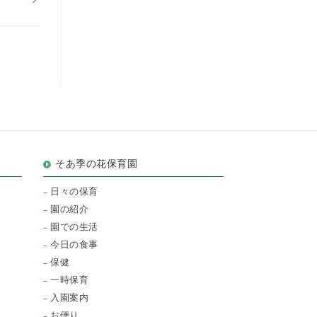
そあ季の花保育園
日々の保育
園の紹介
園での生活
今日の食事
保健
一時保育
入園案内
お便り