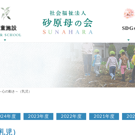
社会福祉法人砂
学童施設
SDG
ER SCHOOL
～心の動き～（乳児）
024年度
2023年度
2022年度
2021年度
20
乳児）