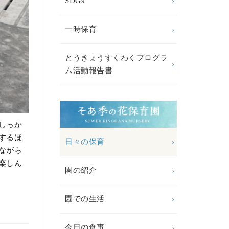
SDGs
一時保育
とうきょうすくわくプログラ
ム活動報告書
しっか
するほ
日々の保育
ながら
楽しん
園の紹介
園での生活
今日の食事