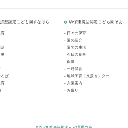
連携型認定こども園すなはら
幼保連携型認定こども園そあ
保育
日々の保育
介
園の紹介
生活
園での生活
食事
今日の食事
保健
育
一時保育
ひろば
地域子育て支援センター
保育
入園案内
内
お便り
©2020 社会福祉法人 砂原母の会