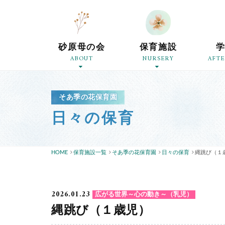
砂原母の会
保育施設
ABOUT
NURSERY
AFT
そあ季の花保育園
日々の保育
HOME
保育施設一覧
そあ季の花保育園
日々の保育
縄跳び（１
2026.01.23
広がる世界～心の動き～（乳児）
縄跳び（１歳児）