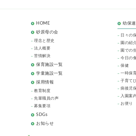
HOME
幼保
砂原母の会
日々の
理念と歴史
園の紹
法人概要
園での
苦情解決
今日の
保育施設一覧
保健
一時保
学童施設一覧
子育て
採用情報
病後児
教育制度
入園案
先輩職員の声
お便り
募集要項
SDGs
お知らせ