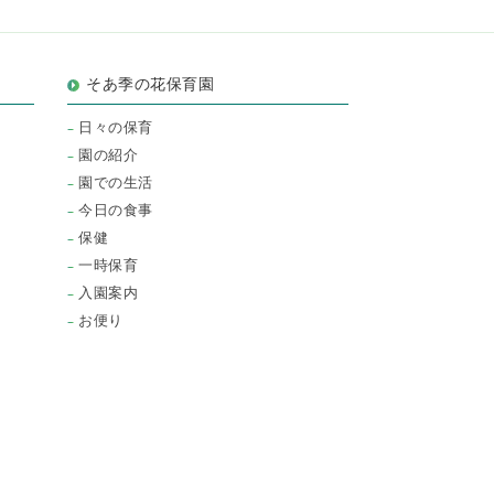
そあ季の花保育園
日々の保育
園の紹介
園での生活
今日の食事
保健
一時保育
入園案内
お便り