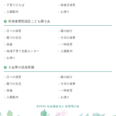
子育てひろば
病後児保育
入園案内
お便り
幼保連携型認定こども園そあ
日々の保育
園の紹介
園での生活
今日の食事
保健
一時保育
地域子育て支援センター
入園案内
お便り
そあ季の花保育園
日々の保育
園の紹介
園での生活
今日の食事
保健
一時保育
入園案内
お便り
©2020 社会福祉法人 砂原母の会