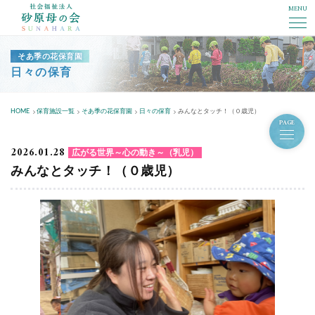
MENU
社会福祉法人砂原母の会
そあ季の花保育園
日々の保育
HOME
保育施設一覧
そあ季の花保育園
日々の保育
みんなとタッチ！（０歳児）
PAGE
2026.01.28
広がる世界～心の動き～（乳児）
みんなとタッチ！（０歳児）