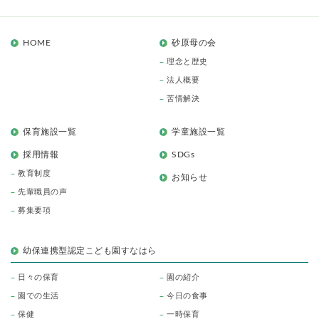
HOME
砂原母の会
理念と歴史
法人概要
苦情解決
保育施設一覧
学童施設一覧
採用情報
SDGs
教育制度
お知らせ
先輩職員の声
募集要項
幼保連携型認定こども園すなはら
日々の保育
園の紹介
園での生活
今日の食事
保健
一時保育