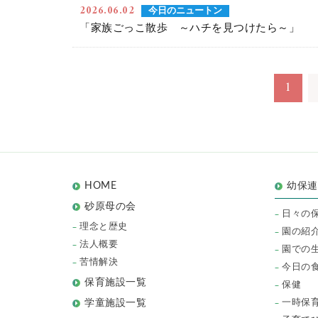
2026.06.02
今日のニュートン
「家族ごっこ散歩 ～ハチを見つけたら～」
1
HOME
幼保
砂原母の会
日々の
理念と歴史
園の紹
法人概要
園での
苦情解決
今日の
保育施設一覧
保健
一時保
学童施設一覧