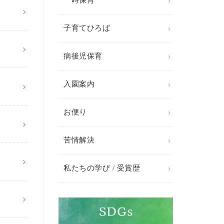
一時保育
子育てひろば
病後児保育
入園案内
お便り
苦情解決
私たちの学び / 受賞歴