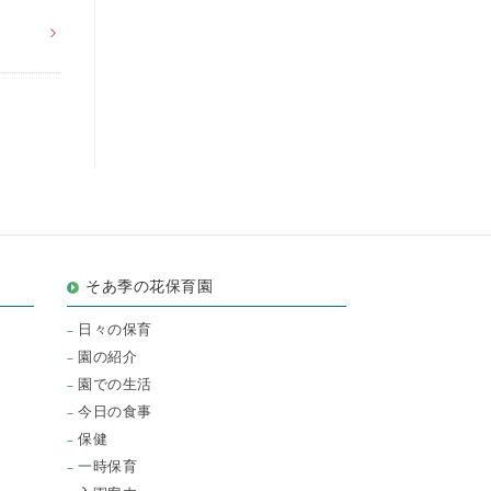
そあ季の花保育園
日々の保育
園の紹介
園での生活
今日の食事
保健
一時保育