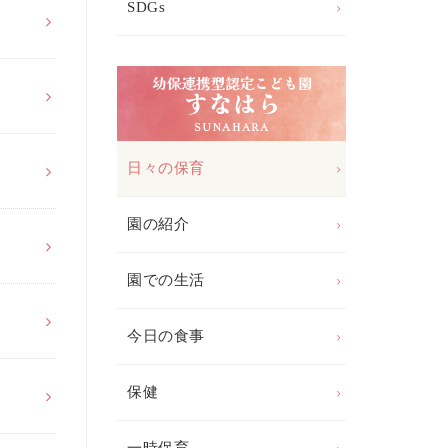
SDGs
日々の保育
園の紹介
園での生活
今日の食事
保健