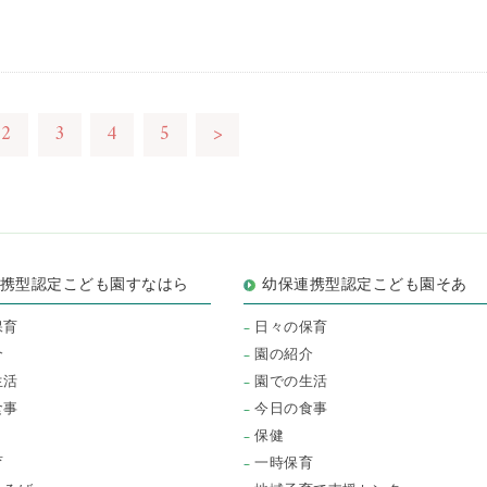
2
3
4
5
>
連携型認定こども園すなはら
幼保連携型認定こども園そあ
保育
日々の保育
介
園の紹介
生活
園での生活
食事
今日の食事
保健
育
一時保育