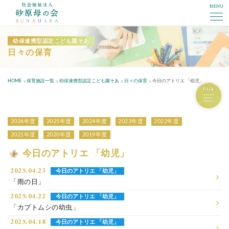
MENU
社会福祉法人砂原母の会
幼保連携型認定こども園そあ
日々の保育
HOME
保育施設一覧
幼保連携型認定こども園そあ
日々の保育
今日のアトリエ 「幼児」
PAGE
2026年度
2025年度
2024年度
2023年度
2022年度
2021年度
2020年度
2019年度
今日のアトリエ 「幼児」
2025.04.23
今日のアトリエ 「幼児」
「雨の日」
2025.04.22
今日のアトリエ 「幼児」
「カブトムシの幼虫」
2025.04.18
今日のアトリエ 「幼児」