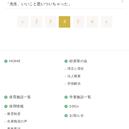
「先生、いいこと思いついちゃった」
<
2
3
4
5
6
>
HOME
砂原母の会
理念と歴史
法人概要
苦情解決
保育施設一覧
学童施設一覧
採用情報
SDGs
教育制度
お知らせ
先輩職員の声
募集要項