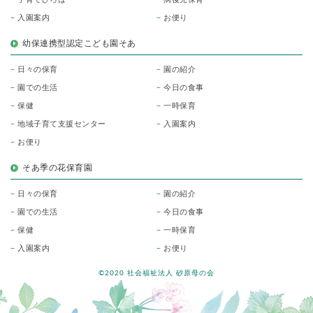
入園案内
お便り
幼保連携型認定こども園そあ
日々の保育
園の紹介
園での生活
今日の食事
保健
一時保育
地域子育て支援センター
入園案内
お便り
そあ季の花保育園
日々の保育
園の紹介
園での生活
今日の食事
保健
一時保育
入園案内
お便り
©2020 社会福祉法人 砂原母の会