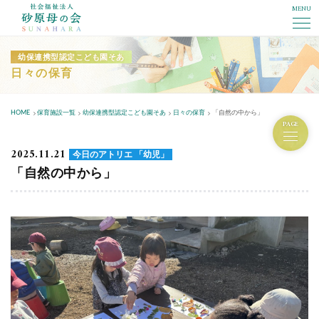
MENU
社会福祉法人砂原母の会
幼保連携型認定こども園そあ
日々の保育
HOME
保育施設一覧
幼保連携型認定こども園そあ
日々の保育
「自然の中から」
PAGE
2025.11.21
今日のアトリエ 「幼児」
「自然の中から」