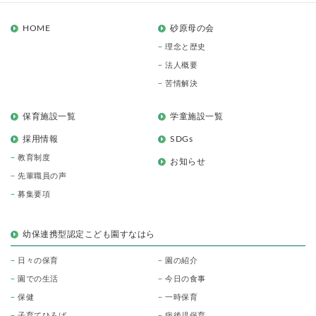
HOME
砂原母の会
理念と歴史
法人概要
苦情解決
保育施設一覧
学童施設一覧
採用情報
SDGs
教育制度
お知らせ
先輩職員の声
募集要項
幼保連携型認定こども園すなはら
日々の保育
園の紹介
園での生活
今日の食事
保健
一時保育
子育てひろば
病後児保育