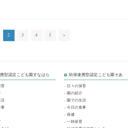
2
3
4
5
>
連携型認定こども園すなはら
幼保連携型認定こども園そあ
保育
日々の保育
介
園の紹介
生活
園での生活
食事
今日の食事
保健
育
一時保育