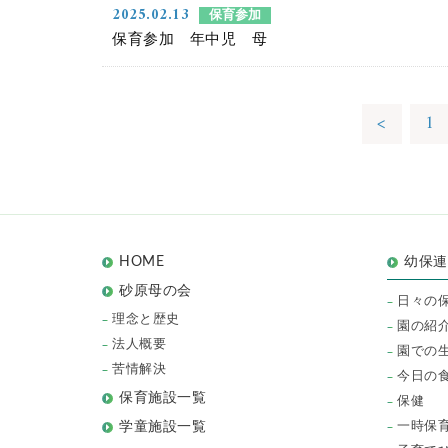
2025.02.13
保育参加
保育参加 年中児 母
<
1
HOME
幼保
砂原母の会
日々の
理念と歴史
園の紹
法人概要
園での
苦情解決
今日の
保育施設一覧
保健
一時保
学童施設一覧