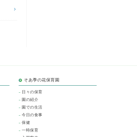
そあ季の花保育園
日々の保育
園の紹介
園での生活
今日の食事
保健
一時保育