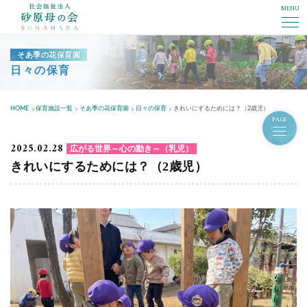
MENU
社会福祉法人砂原母の会
そあ季の花保育園
日々の保育
HOME
保育施設一覧
そあ季の花保育園
日々の保育
きれいにするためには？（2歳児）
PAGE
2025.02.28
広がる世界～心の動き～（乳児）
きれいにするためには？（2歳児）