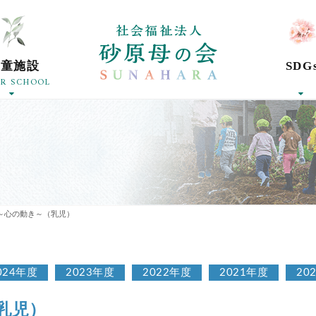
社会福祉法人砂
学童施設
SDG
ER SCHOOL
～心の動き～（乳児）
024年度
2023年度
2022年度
2021年度
20
乳児）