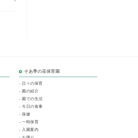
そあ季の花保育園
日々の保育
園の紹介
園での生活
今日の食事
保健
一時保育
入園案内
お便り