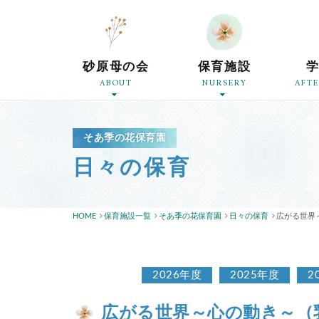
砂原母の会
保育施設
ABOUT
NURSERY
AFT
そあ季の花保育園
日々の保育
HOME
保育施設一覧
そあ季の花保育園
日々の保育
広がる世界
2026年度
2025年度
2
広がる世界～心の動き～（