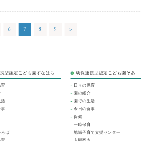
6
7
8
9
>
連携型認定こども園すなはら
幼保連携型認定こども園そあ
保育
日々の保育
介
園の紹介
生活
園での生活
食事
今日の食事
保健
育
一時保育
ひろば
地域子育て支援センター
保育
入園案内