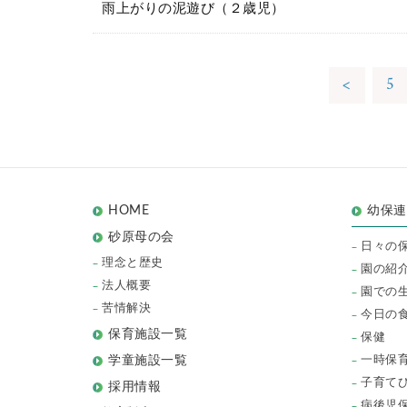
雨上がりの泥遊び（２歳児）
<
5
HOME
幼保
砂原母の会
日々の
理念と歴史
園の紹
法人概要
園での
苦情解決
今日の
保育施設一覧
保健
一時保
学童施設一覧
子育て
採用情報
病後児