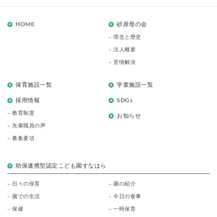
HOME
砂原母の会
理念と歴史
法人概要
苦情解決
保育施設一覧
学童施設一覧
採用情報
SDGs
教育制度
お知らせ
先輩職員の声
募集要項
幼保連携型認定こども園すなはら
日々の保育
園の紹介
園での生活
今日の食事
保健
一時保育