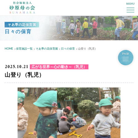
MENU
社会福祉法人砂原母の会
そあ季の花保育園
日々の保育
HOME
保育施設一覧
そあ季の花保育園
日々の保育
山登り（乳児）
PAGE
2025.10.21
広がる世界～心の動き～（乳児）
山登り（乳児）