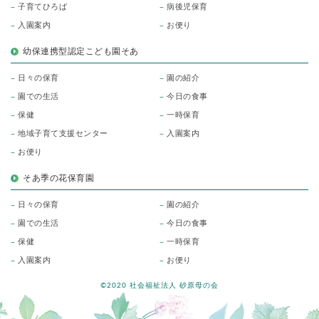
子育てひろば
病後児保育
入園案内
お便り
幼保連携型認定こども園そあ
日々の保育
園の紹介
園での生活
今日の食事
保健
一時保育
地域子育て支援センター
入園案内
お便り
そあ季の花保育園
日々の保育
園の紹介
園での生活
今日の食事
保健
一時保育
入園案内
お便り
©2020 社会福祉法人 砂原母の会