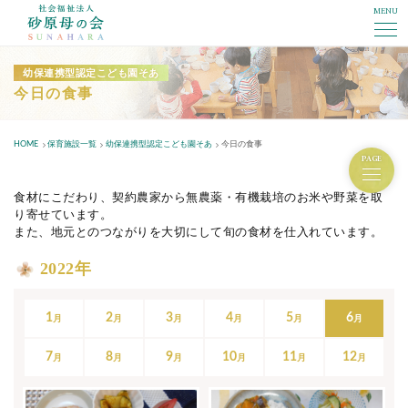
MENU
社会福祉法人砂原母の会
幼保連携型認定こども園そあ
今日の食事
HOME
保育施設一覧
幼保連携型認定こども園そあ
今日の食事
PAGE
食材にこだわり、契約農家から無農薬・有機栽培のお米や野菜を取
り寄せています。
また、地元とのつながりを大切にして旬の食材を仕入れています。
2022年
1
2
3
4
5
6
7
8
9
10
11
12