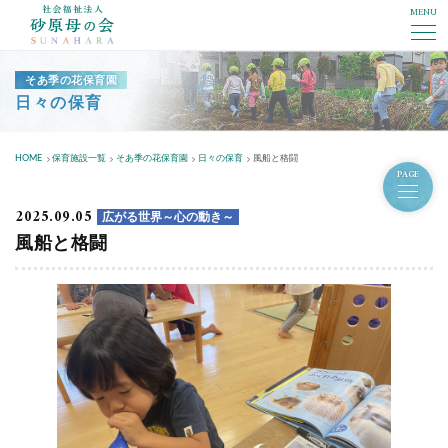
MENU
社会福祉法人砂原母の会
そあ季の花保育園
日々の保育
HOME
保育施設一覧
そあ季の花保育園
日々の保育
風船と格闘
PAGE
2025.09.05
広がる世界～心の動き～
風船と格闘