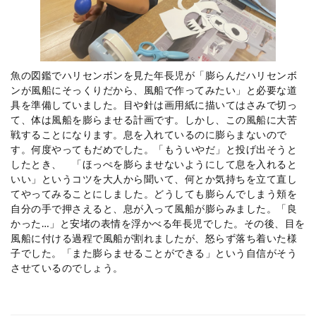
魚の図鑑でハリセンボンを見た年長児が「膨らんだハリセンボ
ンが風船にそっくりだから、風船で作ってみたい」と必要な道
具を準備していました。目や針は画用紙に描いてはさみで切っ
て、体は風船を膨らませる計画です。しかし、この風船に大苦
戦することになります。息を入れているのに膨らまないので
す。何度やってもだめでした。「もういやだ」と投げ出そうと
したとき、 「ほっぺを膨らませないようにして息を入れると
いい」というコツを大人から聞いて、何とか気持ちを立て直し
てやってみることにしました。どうしても膨らんでしまう頬を
自分の手で押さえると、息が入って風船が膨らみました。「良
かった
…
」と安堵の表情を浮かべる年長児でした。その後、目を
風船に付ける過程で風船が割れましたが、怒らず落ち着いた様
子でした。「また膨らませることができる」という自信がそう
させているのでしょう。