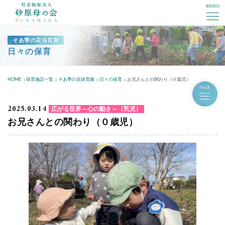
MENU
社会福祉法人砂原母の会
そあ季の花保育園
日々の保育
HOME
保育施設一覧
そあ季の花保育園
日々の保育
お兄さんとの関わり（０歳児）
PAGE
2025.03.14
広がる世界～心の動き～（乳児）
お兄さんとの関わり（０歳児）