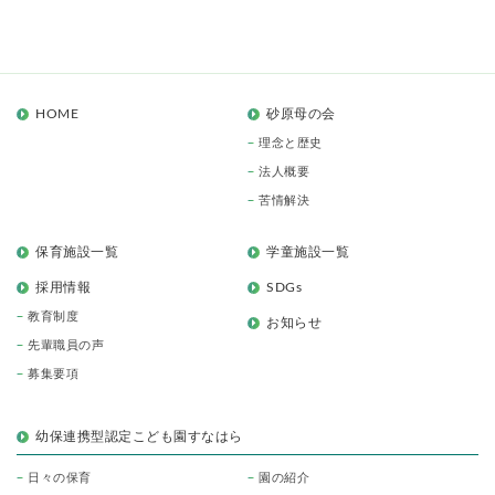
HOME
砂原母の会
理念と歴史
法人概要
苦情解決
保育施設一覧
学童施設一覧
採用情報
SDGs
教育制度
お知らせ
先輩職員の声
募集要項
幼保連携型認定こども園すなはら
日々の保育
園の紹介