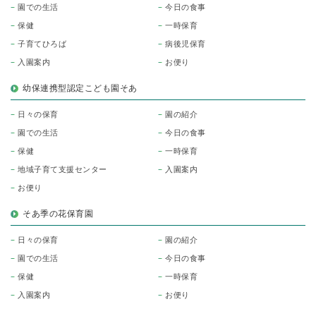
園での生活
今日の食事
保健
一時保育
子育てひろば
病後児保育
入園案内
お便り
幼保連携型認定こども園そあ
日々の保育
園の紹介
園での生活
今日の食事
保健
一時保育
地域子育て支援センター
入園案内
お便り
そあ季の花保育園
日々の保育
園の紹介
園での生活
今日の食事
保健
一時保育
入園案内
お便り