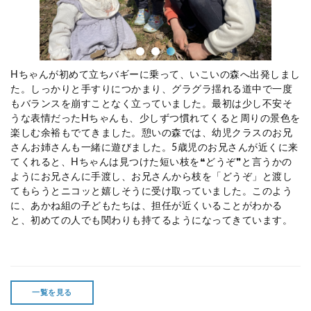
Hちゃんが初めて立ちバギーに乗って、いこいの森へ出発しまし
た。しっかりと手すりにつかまり、グラグラ揺れる道中で一度
もバランスを崩すことなく立っていました。最初は少し不安そ
うな表情だった
H
ちゃんも、少しずつ慣れてくると周りの景色を
楽しむ余裕もでてきました。憩いの森では、幼児クラスのお兄
さんお姉さんも一緒に遊びました。
5
歳児のお兄さんが近くに来
てくれると、
H
ちゃんは見つけた短い枝を❝どうぞ❞と言うかの
ようにお兄さんに手渡し、お兄さんから枝を「どうぞ」と渡し
てもらうとニコッと嬉しそうに受け取っていました。このよう
に、あかね組の子どもたちは、担任が近くいることがわかる
と、初めての人でも関わりも持てるようになってきています。
一覧を見る