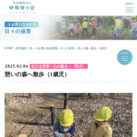
MENU
社会福祉法人砂原母の会
そあ季の花保育園
日々の保育
HOME
保育施設一覧
そあ季の花保育園
日々の保育
憩いの森へ散歩（1歳児）
PAGE
2025.02.06
広がる世界～心の動き～（乳児）
憩いの森へ散歩（1歳児）