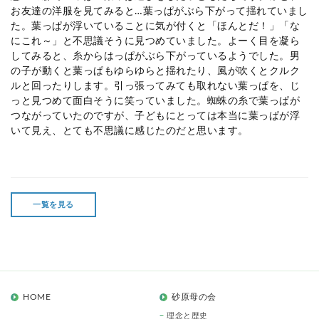
お友達の洋服を見てみると…葉っぱがぶら下がって揺れていまし
た。葉っぱが浮いていることに気が付くと「ほんとだ！」「な
にこれ～」と不思議そうに見つめていました。よーく目を凝ら
してみると、糸からはっぱがぶら下がっているようでした。男
の子が動くと葉っぱもゆらゆらと揺れたり、風が吹くとクルク
ルと回ったりします。引っ張ってみても取れない葉っぱを、じ
っと見つめて面白そうに笑っていました。蜘蛛の糸で葉っぱが
つながっていたのですが、子どもにとっては本当に葉っぱが浮
いて見え、とても不思議に感じたのだと思います。
一覧を見る
HOME
砂原母の会
理念と歴史