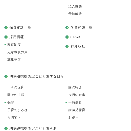
法人概要
苦情解決
保育施設一覧
学童施設一覧
採用情報
SDGs
教育制度
お知らせ
先輩職員の声
募集要項
幼保連携型認定こども園すなはら
日々の保育
園の紹介
園での生活
今日の食事
保健
一時保育
子育てひろば
病後児保育
入園案内
お便り
幼保連携型認定こども園そあ