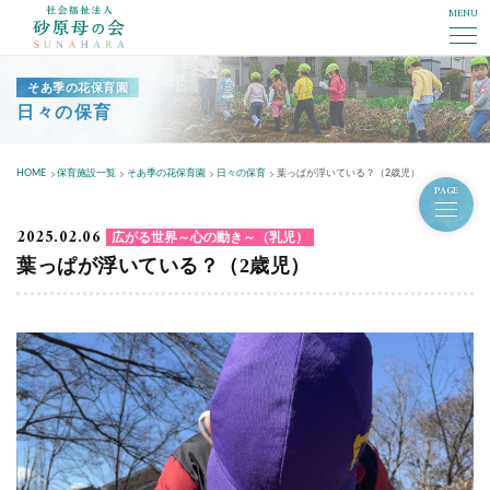
MENU
社会福祉法人砂原母の会
そあ季の花保育園
日々の保育
HOME
保育施設一覧
そあ季の花保育園
日々の保育
葉っぱが浮いている？（2歳児）
PAGE
2025.02.06
広がる世界～心の動き～（乳児）
葉っぱが浮いている？（2歳児）