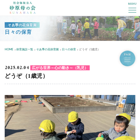
MENU
社会福祉法人砂原母の会
そあ季の花保育園
日々の保育
HOME
保育施設一覧
そあ季の花保育園
日々の保育
どうぞ（1歳児）
PAGE
2025.02.04
広がる世界～心の動き～（乳児）
どうぞ（1歳児）