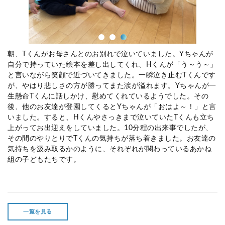
朝、
T
くんがお母さんとのお別れで泣いていました。
Y
ちゃんが
自分で持っていた絵本を差し出してくれ、
H
くんが「う～う～」
と言いながら笑顔で近づいてきました。一瞬泣き止む
T
くんです
が、やはり悲しさの方が勝ってまた涙が溢れます。
Y
ちゃんが一
生懸命
T
くんに話しかけ、慰めてくれているようでした。その
後、他のお友達が登園してくると
Y
ちゃんが「おはよ～！」と言
いました。すると、
H
くんやさっきまで泣いていた
T
くんも立ち
上がってお出迎えをしていました。
10
分程の出来事でしたが、
その間のやりとりで
T
くんの気持ちが落ち着きました。お友達の
気持ちを汲み取るかのように、それぞれが関わっているあかね
組の子どもたちです。
一覧を見る