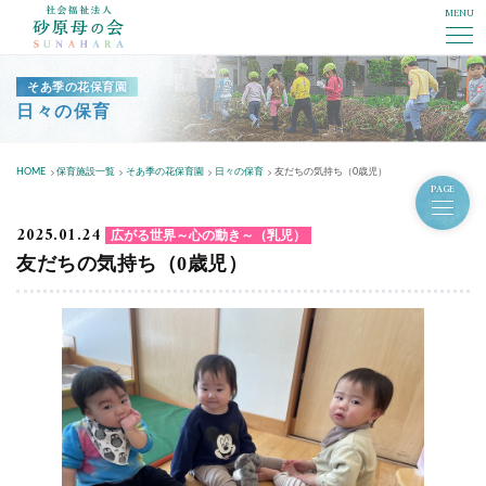
MENU
社会福祉法人砂原母の会
そあ季の花保育園
日々の保育
HOME
保育施設一覧
そあ季の花保育園
日々の保育
友だちの気持ち（0歳児）
PAGE
2025.01.24
広がる世界～心の動き～（乳児）
友だちの気持ち（0歳児）