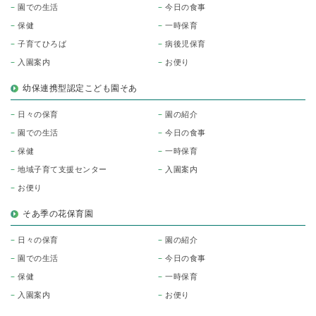
園での生活
今日の食事
保健
一時保育
子育てひろば
病後児保育
入園案内
お便り
幼保連携型認定こども園そあ
日々の保育
園の紹介
園での生活
今日の食事
保健
一時保育
地域子育て支援センター
入園案内
お便り
そあ季の花保育園
日々の保育
園の紹介
園での生活
今日の食事
保健
一時保育
入園案内
お便り