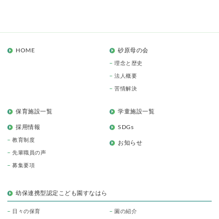
HOME
砂原母の会
理念と歴史
法人概要
苦情解決
保育施設一覧
学童施設一覧
採用情報
SDGs
教育制度
お知らせ
先輩職員の声
募集要項
幼保連携型認定こども園すなはら
日々の保育
園の紹介