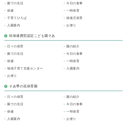
園での生活
今日の食事
保健
一時保育
子育てひろば
病後児保育
入園案内
お便り
幼保連携型認定こども園そあ
日々の保育
園の紹介
園での生活
今日の食事
保健
一時保育
地域子育て支援センター
入園案内
お便り
そあ季の花保育園
日々の保育
園の紹介
園での生活
今日の食事
保健
一時保育
入園案内
お便り