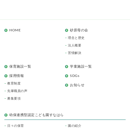
HOME
砂原母の会
理念と歴史
法人概要
苦情解決
保育施設一覧
学童施設一覧
採用情報
SDGs
教育制度
お知らせ
先輩職員の声
募集要項
幼保連携型認定こども園すなはら
日々の保育
園の紹介