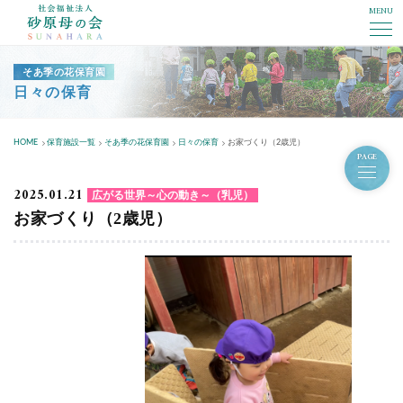
MENU
社会福祉法人砂原母の会
そあ季の花保育園
日々の保育
HOME
保育施設一覧
そあ季の花保育園
日々の保育
お家づくり（2歳児）
PAGE
2025.01.21
広がる世界～心の動き～（乳児）
お家づくり（2歳児）