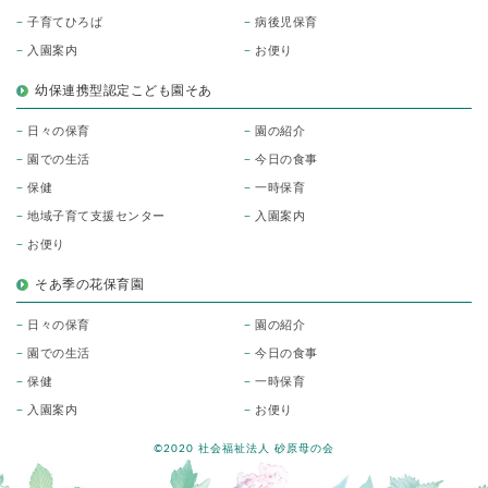
子育てひろば
病後児保育
入園案内
お便り
幼保連携型認定こども園そあ
日々の保育
園の紹介
園での生活
今日の食事
保健
一時保育
地域子育て支援センター
入園案内
お便り
そあ季の花保育園
日々の保育
園の紹介
園での生活
今日の食事
保健
一時保育
入園案内
お便り
©2020 社会福祉法人 砂原母の会