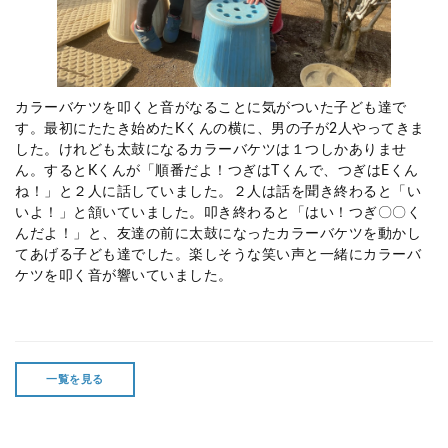
カラーバケツを叩くと音がなることに気がついた子ども達で
す。最初にたたき始めた
K
くんの横に、男の子が
2
人やってきま
した。けれども太鼓になるカラーバケツは１つしかありませ
ん。すると
K
くんが「順番だよ！つぎは
T
くんで、つぎは
E
くん
ね！」と２人に話していました。２人は話を聞き終わると「い
いよ！」と頷いていました。叩き終わると「はい！つぎ〇〇く
んだよ！」と、友達の前に太鼓になったカラーバケツを動かし
てあげる子ども達でした。楽しそうな笑い声と一緒にカラーバ
ケツを叩く音が響いていました。
一覧を見る