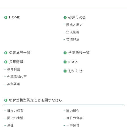
HOME
砂原母の会
理念と歴史
法人概要
苦情解決
保育施設一覧
学童施設一覧
採用情報
SDGs
教育制度
お知らせ
先輩職員の声
募集要項
幼保連携型認定こども園すなはら
日々の保育
園の紹介
園での生活
今日の食事
保健
一時保育