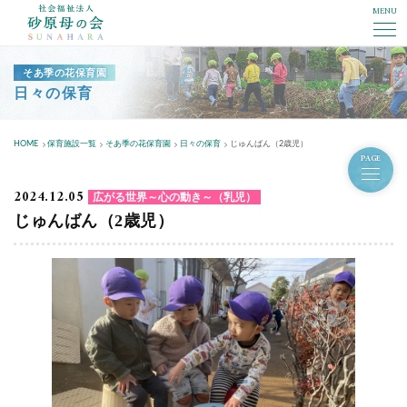
MENU
社会福祉法人砂原母の会
そあ季の花保育園
日々の保育
HOME
保育施設一覧
そあ季の花保育園
日々の保育
じゅんばん（2歳児）
PAGE
2024.12.05
広がる世界～心の動き～（乳児）
じゅんばん（2歳児）