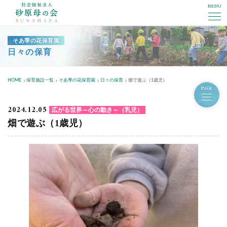
MENU
社会福祉法人砂原母の会
そあ季の花保育園
日々の保育
HOME
保育施設一覧
そあ季の花保育園
日々の保育
畑で遊ぶ（1歳児）
PAGE
2024.12.05
広がる世界～心の動き～（乳児）
畑で遊ぶ（1歳児）