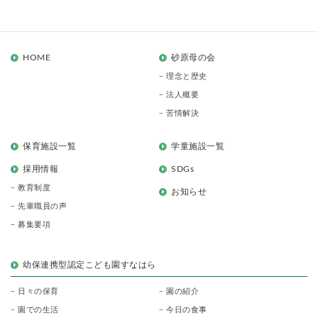
HOME
砂原母の会
理念と歴史
法人概要
苦情解決
保育施設一覧
学童施設一覧
採用情報
SDGs
教育制度
お知らせ
先輩職員の声
募集要項
幼保連携型認定こども園すなはら
日々の保育
園の紹介
園での生活
今日の食事