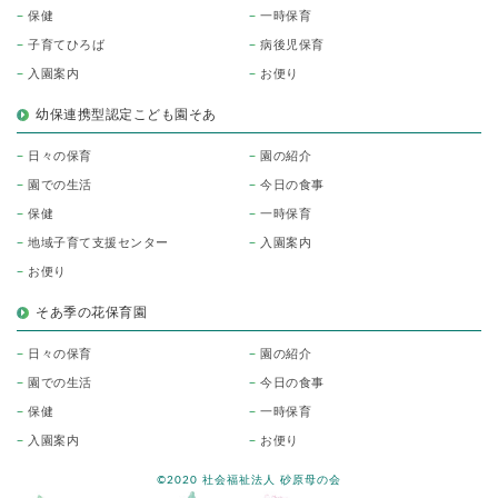
保健
一時保育
子育てひろば
病後児保育
入園案内
お便り
幼保連携型認定こども園そあ
日々の保育
園の紹介
園での生活
今日の食事
保健
一時保育
地域子育て支援センター
入園案内
お便り
そあ季の花保育園
日々の保育
園の紹介
園での生活
今日の食事
保健
一時保育
入園案内
お便り
©2020 社会福祉法人 砂原母の会