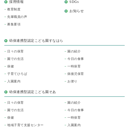
採用情報
SDGs
教育制度
お知らせ
先輩職員の声
募集要項
幼保連携型認定こども園すなはら
日々の保育
園の紹介
園での生活
今日の食事
保健
一時保育
子育てひろば
病後児保育
入園案内
お便り
幼保連携型認定こども園そあ
日々の保育
園の紹介
園での生活
今日の食事
保健
一時保育
地域子育て支援センター
入園案内