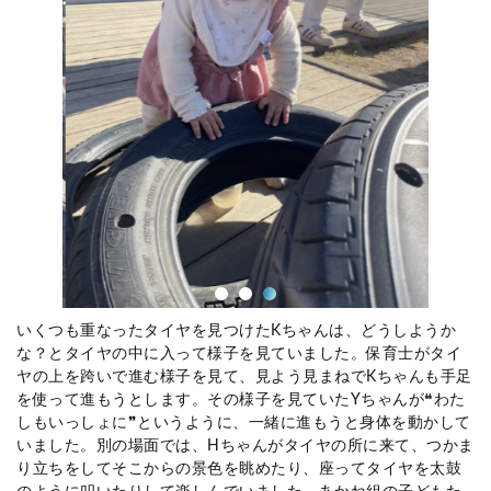
いくつも重なったタイヤを見つけた
K
ちゃんは、どうしようか
な？とタイヤの中に入って様子を見ていました。保育士がタイ
ヤの上を跨いで進む様子を見て、見よう見まねで
K
ちゃんも手足
を使って進もうとします。その様子を見ていた
Y
ちゃんが❝わた
しもいっしょに❞というように、一緒に進もうと身体を動かして
いました。別の場面では、
H
ちゃんがタイヤの所に来て、つかま
り立ちをしてそこからの景色を眺めたり、座ってタイヤを太鼓