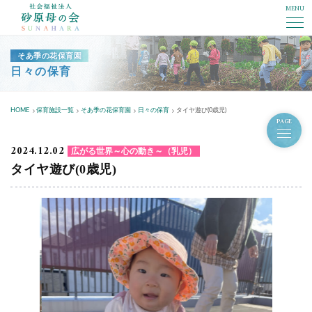
MENU
社会福祉法人砂原母の会
そあ季の花保育園
日々の保育
HOME
保育施設一覧
そあ季の花保育園
日々の保育
タイヤ遊び(0歳児)
PAGE
2024.12.02
広がる世界～心の動き～（乳児）
タイヤ遊び(0歳児)