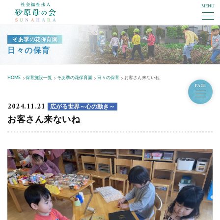
MENU
社会福祉法人砂原母の会
そあ季の花保育園
日々の保育
HOME
保育施設一覧
そあ季の花保育園
日々の保育
お客さん来ないね
PAGE
2024.11.21
広がる世界～心の動き～
お客さん来ないね