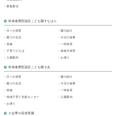
募集要項
幼保連携型認定こども園すなはら
日々の保育
園の紹介
園での生活
今日の食事
保健
一時保育
子育てひろば
病後児保育
入園案内
お便り
幼保連携型認定こども園そあ
日々の保育
園の紹介
園での生活
今日の食事
保健
一時保育
地域子育て支援センター
入園案内
お便り
そあ季の花保育園