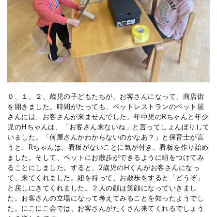
０、１、２、歳児の子どもたちが、お客さんになって、商店街
を開きました。時間がたっても、ペットレストランのペット屋
さんには、お客さんが来ませんでした。年中児の
R
ちゃんと年少
児の
H
ちゃんは、「お客さん来ないね」と言ってしょんぼりして
いました。「何屋さんかわからないのかなあ？」と保育士が言
うと、
R
ちゃんは、看板がないことに気が付き、看板を作り始め
ました。そして、ペットにお散歩ができるように紐をつけてみ
ることにしました。すると、
2
歳児の
H
くんがお客さんになっ
て、来てくれました。紐を持って、お散歩をすると「どうぞ」
と戻しにきてくれました。２人の顔は笑顔になっていきまし
た。お客さんの立場になって考えてみることを知ったようでし
た。にこにこ会では、お客さんがたくさん来てくれるでしょう