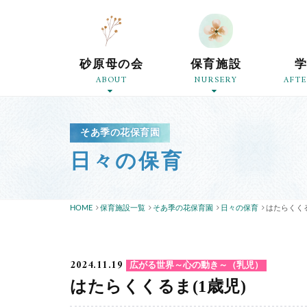
砂原母の会
保育施設
ABOUT
NURSERY
AFT
そあ季の花保育園
日々の保育
HOME
保育施設一覧
そあ季の花保育園
日々の保育
はたらくくる
2024.11.19
広がる世界～心の動き～（乳児）
はたらくくるま(1歳児)