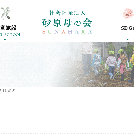
社会福祉法人砂
学童施設
SDG
ER SCHOOL
ま(1歳児)