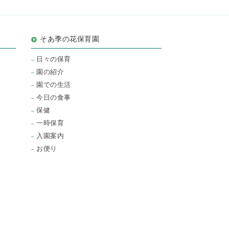
そあ季の花保育園
日々の保育
園の紹介
園での生活
今日の食事
保健
一時保育
入園案内
お便り