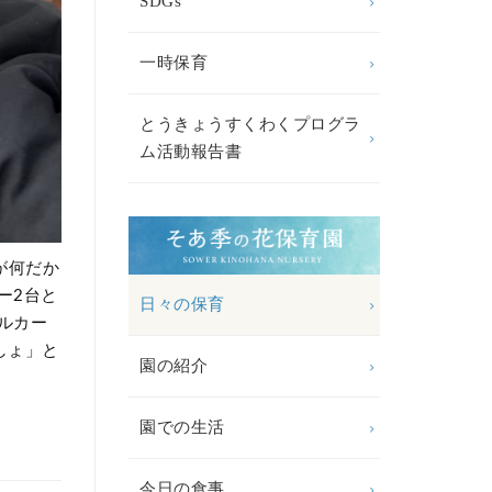
SDGs
一時保育
とうきょうすくわくプログラ
ム活動報告書
が何だか
ー
2
台と
日々の保育
ルカー
しょ」と
園の紹介
園での生活
今日の食事