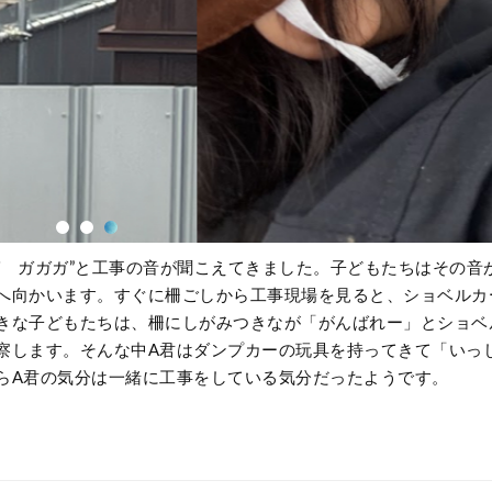
ガ ガガガ
”
と工事の音が聞こえてきました。子どもたちはその音
へ向かいます。すぐに柵ごしから工事現場を見ると、ショベルカ
きな子どもたちは、柵にしがみつきなが「がんばれー」とショベ
察します。そんな中
A
君はダンプカーの玩具を持ってきて「いっ
ら
A
君の気分は一緒に工事をしている気分だったようです。