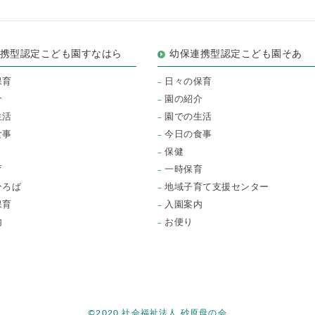
連携型認定こども園すなはら
幼保連携型認定こども園そあ
保育
日々の保育
介
園の紹介
生活
園での生活
食事
今日の食事
保健
育
一時保育
ひろば
地域子育て支援センター
保育
入園案内
内
お便り
©2020 社会福祉法人 砂原母の会