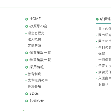
HOME
幼保
砂原母の会
日々の
理念と歴史
園の紹
法人概要
園での
苦情解決
今日の
保育施設一覧
保健
一時保
学童施設一覧
子育て
採用情報
病後児
教育制度
入園案
先輩職員の声
お便り
募集要項
SDGs
お知らせ