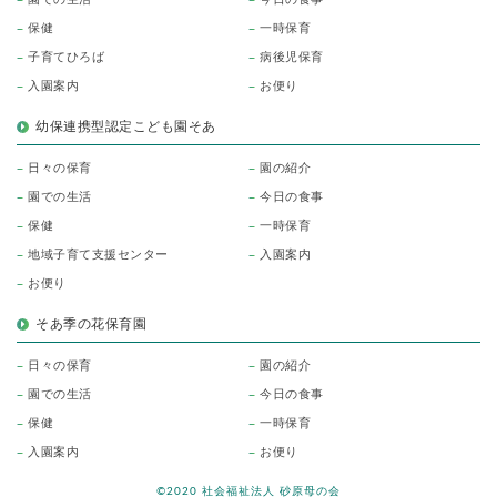
保健
一時保育
子育てひろば
病後児保育
入園案内
お便り
幼保連携型認定こども園そあ
日々の保育
園の紹介
園での生活
今日の食事
保健
一時保育
地域子育て支援センター
入園案内
お便り
そあ季の花保育園
日々の保育
園の紹介
園での生活
今日の食事
保健
一時保育
入園案内
お便り
©2020 社会福祉法人 砂原母の会