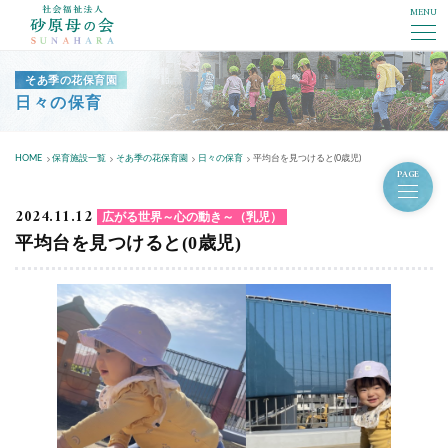
MENU
社会福祉法人砂原母の会
そあ季の花保育園
日々の保育
HOME
保育施設一覧
そあ季の花保育園
日々の保育
平均台を見つけると(0歳児)
PAGE
2024.11.12
広がる世界～心の動き～（乳児）
平均台を見つけると(0歳児)