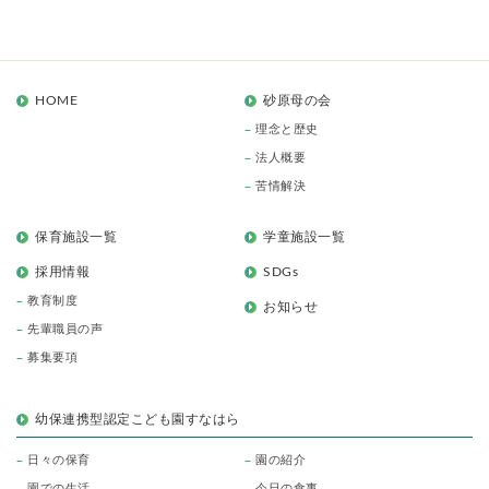
HOME
砂原母の会
理念と歴史
法人概要
苦情解決
保育施設一覧
学童施設一覧
採用情報
SDGs
教育制度
お知らせ
先輩職員の声
募集要項
幼保連携型認定こども園すなはら
日々の保育
園の紹介
園での生活
今日の食事