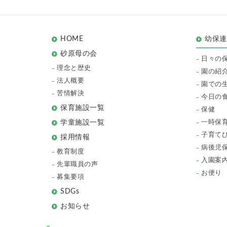
HOME
幼保
砂原母の会
日々の
理念と歴史
園の紹
法人概要
園での
苦情解決
今日の
保育施設一覧
保健
一時保
学童施設一覧
子育て
採用情報
病後児
教育制度
入園案
先輩職員の声
お便り
募集要項
SDGs
お知らせ