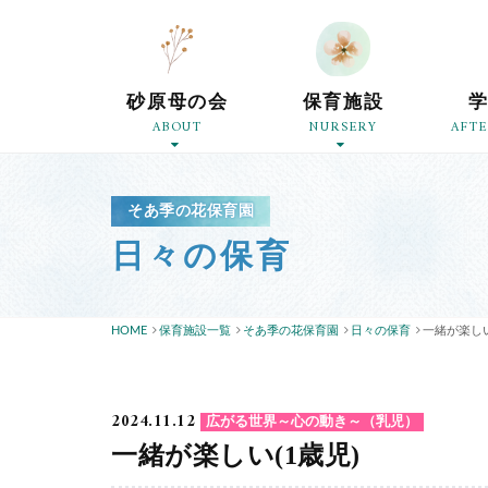
砂原母の会
保育施設
ABOUT
NURSERY
AFT
そあ季の花保育園
日々の保育
HOME
保育施設一覧
そあ季の花保育園
日々の保育
一緒が楽しい
2024.11.12
広がる世界～心の動き～（乳児）
一緒が楽しい(1歳児)