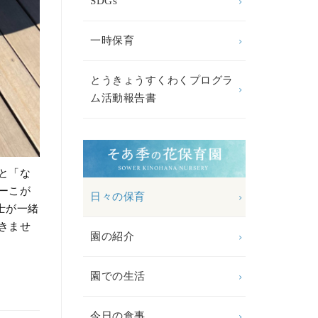
SDGs
一時保育
とうきょうすくわくプログラ
ム活動報告書
と「な
ーこが
日々の保育
士が一緒
きませ
園の紹介
園での生活
今日の食事