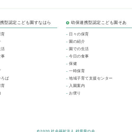
連携型認定こども園すなはら
幼保連携型認定こども園そあ
保育
日々の保育
介
園の紹介
生活
園での生活
食事
今日の食事
保健
育
一時保育
ひろば
地域子育て支援センター
保育
入園案内
内
お便り
©2020 社会福祉法人 砂原母の会