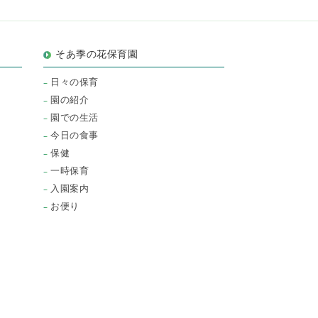
そあ季の花保育園
日々の保育
園の紹介
園での生活
今日の食事
保健
一時保育
入園案内
お便り