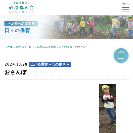
MENU
社会福祉法人砂原母の会
そあ季の花保育園
日々の保育
HOME
保育施設一覧
そあ季の花保育園
日々の保育
おさんぽ
PAGE
2024.10.28
広がる世界～心の動き～
おさんぽ