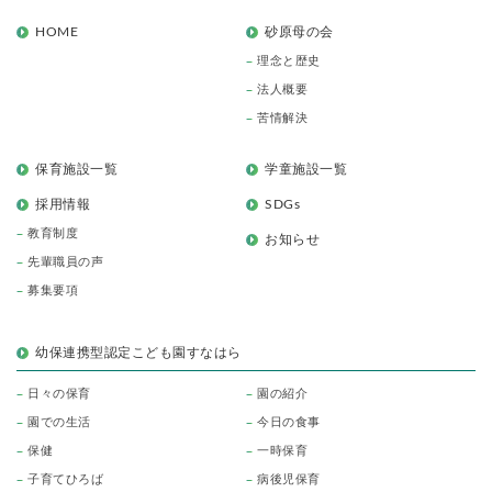
HOME
砂原母の会
理念と歴史
法人概要
苦情解決
保育施設一覧
学童施設一覧
採用情報
SDGs
教育制度
お知らせ
先輩職員の声
募集要項
幼保連携型認定こども園すなはら
日々の保育
園の紹介
園での生活
今日の食事
保健
一時保育
子育てひろば
病後児保育