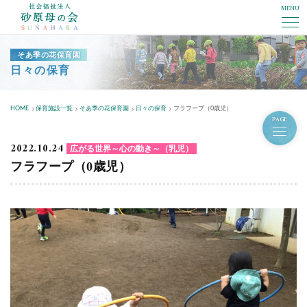
MENU
社会福祉法人砂原母の会
そあ季の花保育園
日々の保育
HOME
保育施設一覧
そあ季の花保育園
日々の保育
フラフープ（0歳児）
PAGE
2022.10.24
広がる世界～心の動き～（乳児）
フラフープ（0歳児）