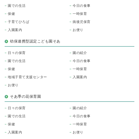
園での生活
今日の食事
保健
一時保育
子育てひろば
病後児保育
入園案内
お便り
幼保連携型認定こども園そあ
日々の保育
園の紹介
園での生活
今日の食事
保健
一時保育
地域子育て支援センター
入園案内
お便り
そあ季の花保育園
日々の保育
園の紹介
園での生活
今日の食事
保健
一時保育
入園案内
お便り