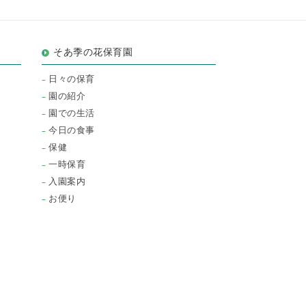
そあ季の花保育園
日々の保育
園の紹介
園での生活
今日の食事
保健
一時保育
入園案内
お便り