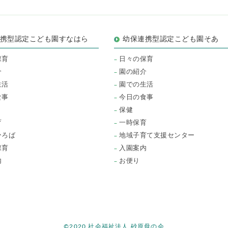
連携型認定こども園すなはら
幼保連携型認定こども園そあ
保育
日々の保育
介
園の紹介
生活
園での生活
食事
今日の食事
保健
育
一時保育
ひろば
地域子育て支援センター
保育
入園案内
内
お便り
©2020 社会福祉法人 砂原母の会