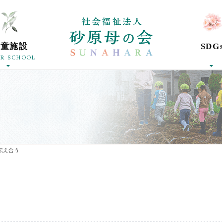
社会福祉法人砂
学童施設
SDG
ER SCHOOL
伝え合う