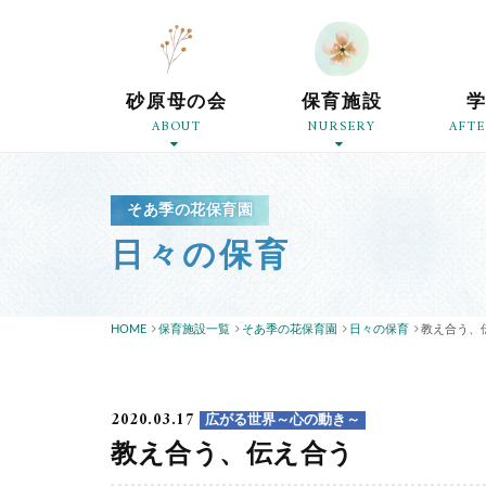
砂原母の会
保育施設
ABOUT
NURSERY
AFT
そあ季の花保育園
日々の保育
HOME
保育施設一覧
そあ季の花保育園
日々の保育
教え合う、
2020.03.17
広がる世界～心の動き～
教え合う、伝え合う