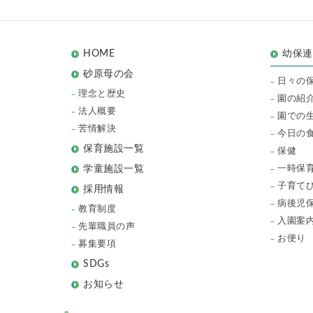
HOME
幼保
砂原母の会
日々の
理念と歴史
園の紹
法人概要
園での
苦情解決
今日の
保育施設一覧
保健
一時保
学童施設一覧
子育て
採用情報
病後児
教育制度
入園案
先輩職員の声
お便り
募集要項
SDGs
お知らせ