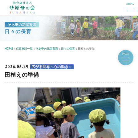
MENU
社会福祉法人砂原母の会
そあ季の花保育園
日々の保育
HOME
保育施設一覧
そあ季の花保育園
日々の保育
田植えの準備
PAGE
2026.05.29
広がる世界～心の動き～
田植えの準備