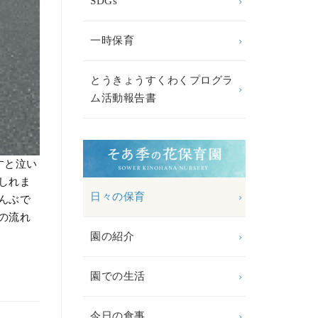
SDGs
一時保育
とうきょうすくわくプログラ
ム活動報告書
すと泣い
しれま
日々の保育
んぶで
の流れ
園の紹介
園での生活
今日の食事