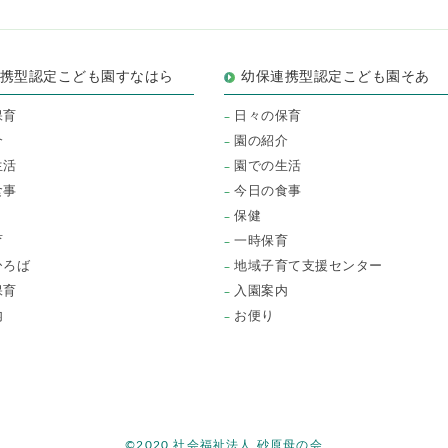
連携型認定こども園すなはら
幼保連携型認定こども園そあ
保育
日々の保育
介
園の紹介
生活
園での生活
食事
今日の食事
保健
育
一時保育
ひろば
地域子育て支援センター
保育
入園案内
内
お便り
©2020 社会福祉法人 砂原母の会