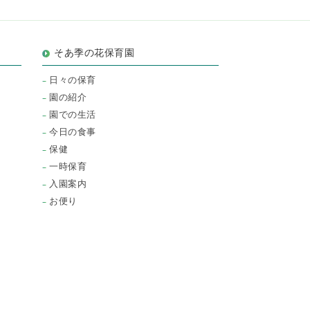
そあ季の花保育園
日々の保育
園の紹介
園での生活
今日の食事
保健
一時保育
入園案内
お便り