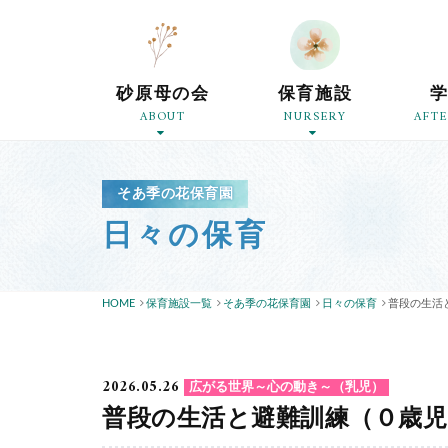
砂原母の会
保育施設
ABOUT
NURSERY
AFT
そあ季の花保育園
日々の保育
HOME
保育施設一覧
そあ季の花保育園
日々の保育
普段の生活
2026.05.26
広がる世界～心の動き～（乳児）
普段の生活と避難訓練（０歳児