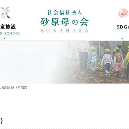
社会福祉法人砂
学童施設
SDG
ER SCHOOL
と避難訓練（０歳児）
）