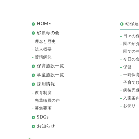
HOME
幼保
砂原母の会
日々の
理念と歴史
園の紹
法人概要
園での
苦情解決
今日の
保育施設一覧
保健
一時保
学童施設一覧
子育て
採用情報
病後児
教育制度
入園案
先輩職員の声
お便り
募集要項
SDGs
お知らせ