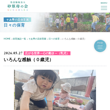
MENU
社会福祉法人砂原母の会
そあ季の花保育園
日々の保育
HOME
保育施設一覧
そあ季の花保育園
日々の保育
いろんな感触（０歳児）
PAGE
2026.05.27
広がる世界～心の動き～（乳児）
いろんな感触（０歳児）