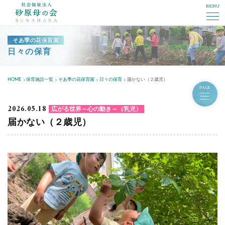
MENU
社会福祉法人砂原母の会
そあ季の花保育園
日々の保育
HOME
保育施設一覧
そあ季の花保育園
日々の保育
届かない（２歳児）
PAGE
2026.05.18
広がる世界～心の動き～（乳児）
届かない（２歳児）