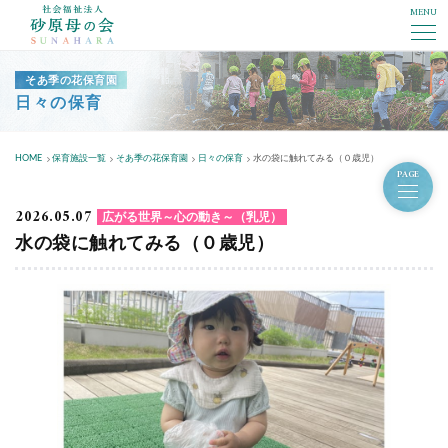
MENU
社会福祉法人砂原母の会
そあ季の花保育園
日々の保育
HOME
保育施設一覧
そあ季の花保育園
日々の保育
水の袋に触れてみる（０歳児）
PAGE
2026.05.07
広がる世界～心の動き～（乳児）
水の袋に触れてみる（０歳児）