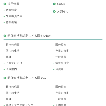
採用情報
SDGs
教育制度
お知らせ
先輩職員の声
募集要項
幼保連携型認定こども園すなはら
日々の保育
園の紹介
園での生活
今日の食事
保健
一時保育
子育てひろば
病後児保育
入園案内
お便り
幼保連携型認定こども園そあ
日々の保育
園の紹介
園での生活
今日の食事
保健
一時保育
地域子育て支援センター
入園案内