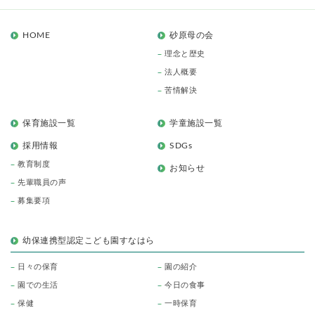
HOME
砂原母の会
理念と歴史
法人概要
苦情解決
保育施設一覧
学童施設一覧
採用情報
SDGs
教育制度
お知らせ
先輩職員の声
募集要項
幼保連携型認定こども園すなはら
日々の保育
園の紹介
園での生活
今日の食事
保健
一時保育