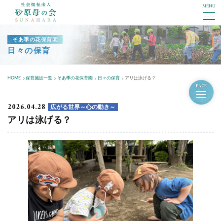
MENU
社会福祉法人砂原母の会
そあ季の花保育園
日々の保育
HOME
保育施設一覧
そあ季の花保育園
日々の保育
アリは泳げる？
PAGE
2026.04.28
広がる世界～心の動き～
アリは泳げる？