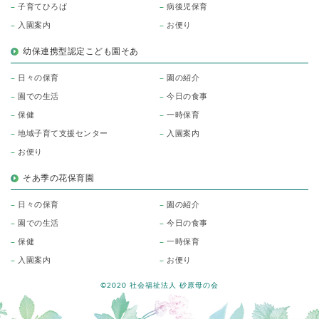
子育てひろば
病後児保育
入園案内
お便り
幼保連携型認定こども園そあ
日々の保育
園の紹介
園での生活
今日の食事
保健
一時保育
地域子育て支援センター
入園案内
お便り
そあ季の花保育園
日々の保育
園の紹介
園での生活
今日の食事
保健
一時保育
入園案内
お便り
©2020 社会福祉法人 砂原母の会