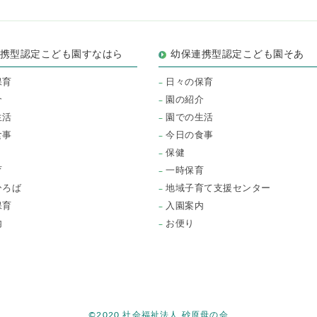
連携型認定こども園すなはら
幼保連携型認定こども園そあ
保育
日々の保育
介
園の紹介
生活
園での生活
食事
今日の食事
保健
育
一時保育
ひろば
地域子育て支援センター
保育
入園案内
内
お便り
©2020 社会福祉法人 砂原母の会