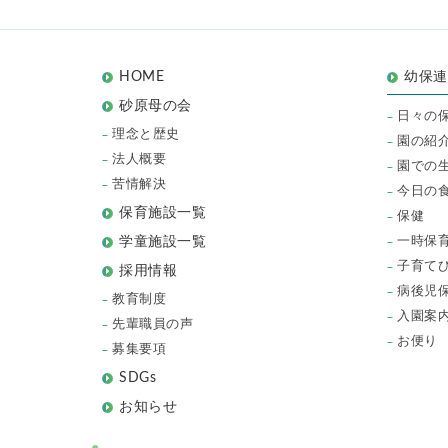
HOME
幼保
砂原母の会
日々の
理念と歴史
園の紹
法人概要
園での
苦情解決
今日の
保育施設一覧
保健
一時保
学童施設一覧
子育て
採用情報
病後児
教育制度
入園案
先輩職員の声
お便り
募集要項
SDGs
お知らせ