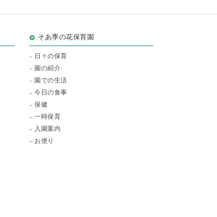
そあ季の花保育園
日々の保育
園の紹介
園での生活
今日の食事
保健
一時保育
入園案内
お便り