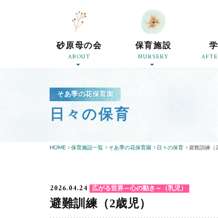
砂原母の会
保育施設
ABOUT
NURSERY
AFT
そあ季の花保育園
日々の保育
HOME
保育施設一覧
そあ季の花保育園
日々の保育
避難訓練（
2026.04.24
広がる世界～心の動き～（乳児）
避難訓練（2歳児）