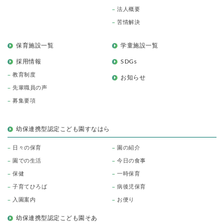
法人概要
苦情解決
保育施設一覧
学童施設一覧
採用情報
SDGs
教育制度
お知らせ
先輩職員の声
募集要項
幼保連携型認定こども園すなはら
日々の保育
園の紹介
園での生活
今日の食事
保健
一時保育
子育てひろば
病後児保育
入園案内
お便り
幼保連携型認定こども園そあ