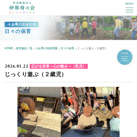
MENU
社会福祉法人砂原母の会
そあ季の花保育園
日々の保育
HOME
保育施設一覧
そあ季の花保育園
日々の保育
じっくり遊ぶ（２歳児）
PAGE
2026.01.22
広がる世界～心の動き～（乳児）
じっくり遊ぶ（２歳児）