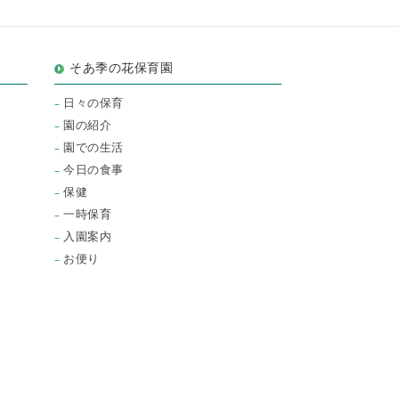
そあ季の花保育園
日々の保育
園の紹介
園での生活
今日の食事
保健
一時保育
入園案内
お便り