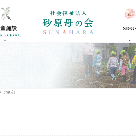
社会福祉法人砂
学童施設
SDG
ER SCHOOL
ス（2歳児）