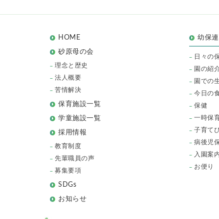
HOME
幼保
砂原母の会
日々の
理念と歴史
園の紹
法人概要
園での
苦情解決
今日の
保育施設一覧
保健
一時保
学童施設一覧
子育て
採用情報
病後児
教育制度
入園案
先輩職員の声
お便り
募集要項
SDGs
お知らせ