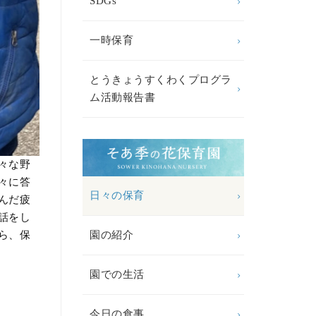
SDGs
一時保育
とうきょうすくわくプログラ
ム活動報告書
々な野
々に答
日々の保育
んだ疲
話をし
園の紹介
ら、保
園での生活
今日の食事