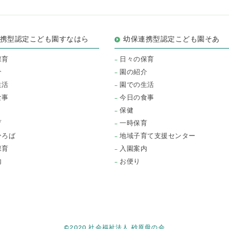
連携型認定こども園すなはら
幼保連携型認定こども園そあ
保育
日々の保育
介
園の紹介
生活
園での生活
食事
今日の食事
保健
育
一時保育
ひろば
地域子育て支援センター
保育
入園案内
内
お便り
©2020 社会福祉法人 砂原母の会