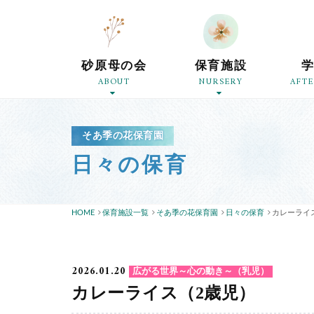
砂原母の会
保育施設
ABOUT
NURSERY
AFT
そあ季の花保育園
日々の保育
HOME
保育施設一覧
そあ季の花保育園
日々の保育
カレーライ
2026.01.20
広がる世界～心の動き～（乳児）
カレーライス（2歳児）