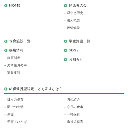
HOME
砂原母の会
理念と歴史
法人概要
苦情解決
保育施設一覧
学童施設一覧
採用情報
SDGs
教育制度
お知らせ
先輩職員の声
募集要項
幼保連携型認定こども園すなはら
日々の保育
園の紹介
園での生活
今日の食事
保健
一時保育
子育てひろば
病後児保育