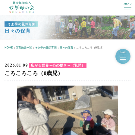
MENU
社会福祉法人砂原母の会
そあ季の花保育園
日々の保育
HOME
保育施設一覧
そあ季の花保育園
日々の保育
ころころころ（0歳児）
PAGE
2026.01.09
広がる世界～心の動き～（乳児）
ころころころ（0歳児）