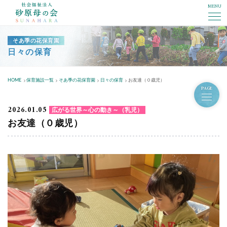
MENU
社会福祉法人砂原母の会
そあ季の花保育園
日々の保育
HOME
保育施設一覧
そあ季の花保育園
日々の保育
お友達（０歳児）
PAGE
2026.01.05
広がる世界～心の動き～（乳児）
お友達（０歳児）