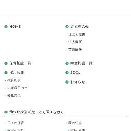
HOME
砂原母の会
理念と歴史
法人概要
苦情解決
保育施設一覧
学童施設一覧
採用情報
SDGs
教育制度
お知らせ
先輩職員の声
募集要項
幼保連携型認定こども園すなはら
日々の保育
園の紹介
園での生活
今日の食事