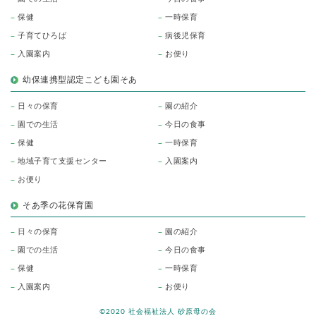
保健
一時保育
子育てひろば
病後児保育
入園案内
お便り
幼保連携型認定こども園そあ
日々の保育
園の紹介
園での生活
今日の食事
保健
一時保育
地域子育て支援センター
入園案内
お便り
そあ季の花保育園
日々の保育
園の紹介
園での生活
今日の食事
保健
一時保育
入園案内
お便り
©2020 社会福祉法人 砂原母の会