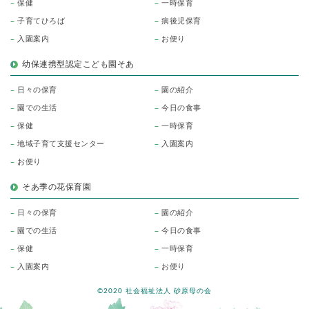
保健
一時保育
子育てひろば
病後児保育
入園案内
お便り
幼保連携型認定こども園そあ
日々の保育
園の紹介
園での生活
今日の食事
保健
一時保育
地域子育て支援センター
入園案内
お便り
そあ季の花保育園
日々の保育
園の紹介
園での生活
今日の食事
保健
一時保育
入園案内
お便り
©2020 社会福祉法人 砂原母の会