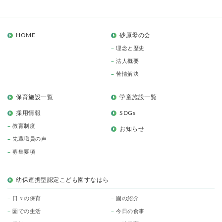
HOME
砂原母の会
理念と歴史
法人概要
苦情解決
保育施設一覧
学童施設一覧
採用情報
SDGs
教育制度
お知らせ
先輩職員の声
募集要項
幼保連携型認定こども園すなはら
日々の保育
園の紹介
園での生活
今日の食事