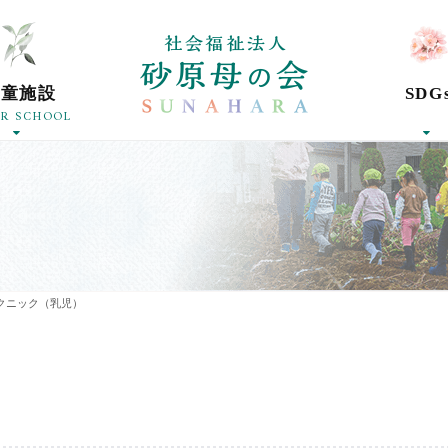
社会福祉法人砂
学童施設
SDG
ER SCHOOL
クニック（乳児）