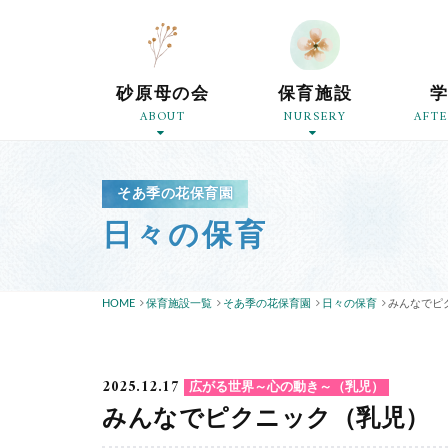
砂原母の会
保育施設
ABOUT
NURSERY
AFT
そあ季の花保育園
日々の保育
HOME
保育施設一覧
そあ季の花保育園
日々の保育
みんなでピ
2025.12.17
広がる世界～心の動き～（乳児）
みんなでピクニック（乳児）