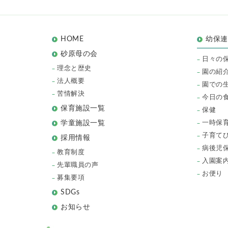
HOME
幼保
砂原母の会
日々の
理念と歴史
園の紹
法人概要
園での
苦情解決
今日の
保育施設一覧
保健
一時保
学童施設一覧
子育て
採用情報
病後児
教育制度
入園案
先輩職員の声
お便り
募集要項
SDGs
お知らせ