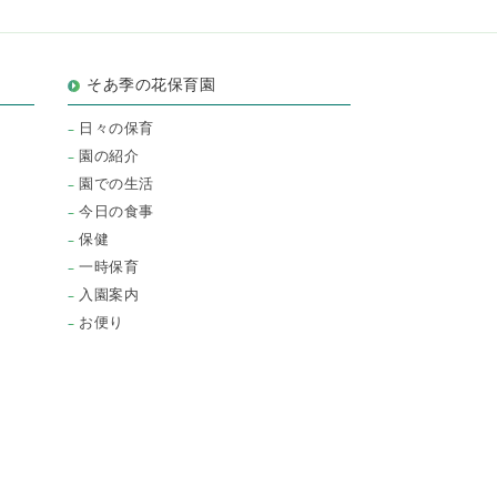
そあ季の花保育園
日々の保育
園の紹介
園での生活
今日の食事
保健
一時保育
入園案内
お便り