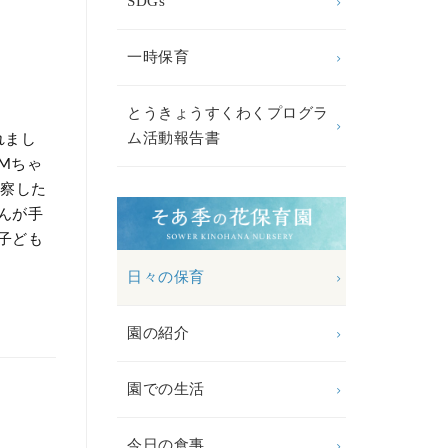
SDGs
一時保育
とうきょうすくわくプログラ
ム活動報告書
れまし
Mちゃ
観察した
んが手
子ども
日々の保育
園の紹介
園での生活
今日の食事