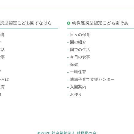
連携型認定こども園すなはら
幼保連携型認定こども園そあ
保育
日々の保育
介
園の紹介
生活
園での生活
食事
今日の食事
保健
育
一時保育
ひろば
地域子育て支援センター
保育
入園案内
内
お便り
©2020 社会福祉法人 砂原母の会