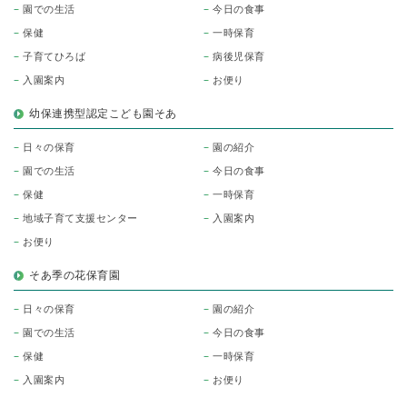
園での生活
今日の食事
保健
一時保育
子育てひろば
病後児保育
入園案内
お便り
幼保連携型認定こども園そあ
日々の保育
園の紹介
園での生活
今日の食事
保健
一時保育
地域子育て支援センター
入園案内
お便り
そあ季の花保育園
日々の保育
園の紹介
園での生活
今日の食事
保健
一時保育
入園案内
お便り