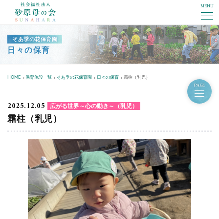
MENU
社会福祉法人砂原母の会
そあ季の花保育園
日々の保育
HOME
保育施設一覧
そあ季の花保育園
日々の保育
霜柱（乳児）
PAGE
2025.12.05
広がる世界～心の動き～（乳児）
霜柱（乳児）