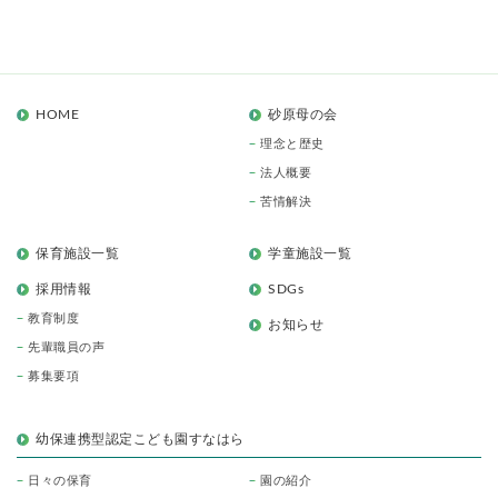
HOME
砂原母の会
理念と歴史
法人概要
苦情解決
保育施設一覧
学童施設一覧
採用情報
SDGs
教育制度
お知らせ
先輩職員の声
募集要項
幼保連携型認定こども園すなはら
日々の保育
園の紹介