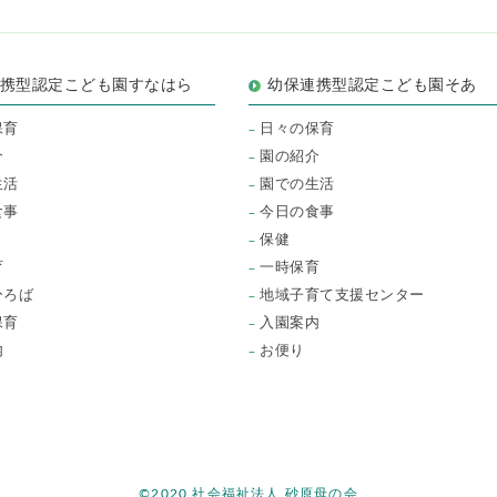
連携型認定こども園すなはら
幼保連携型認定こども園そあ
保育
日々の保育
介
園の紹介
生活
園での生活
食事
今日の食事
保健
育
一時保育
ひろば
地域子育て支援センター
保育
入園案内
内
お便り
©2020 社会福祉法人 砂原母の会