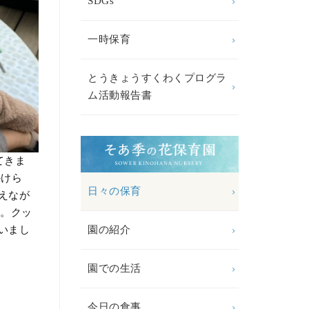
SDGs
一時保育
とうきょうすくわくプログラ
ム活動報告書
てきま
かけら
日々の保育
えなが
す。クッ
園の紹介
いまし
園での生活
今日の食事