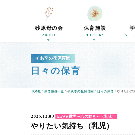
砂原母の会
保育施設
ABOUT
NURSERY
AFT
そあ季の花保育園
日々の保育
HOME
保育施設一覧
そあ季の花保育園
日々の保育
やりたい気
2025.12.03
広がる世界～心の動き～（乳児）
やりたい気持ち（乳児）