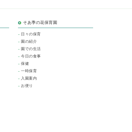
そあ季の花保育園
日々の保育
園の紹介
園での生活
今日の食事
保健
一時保育
入園案内
お便り