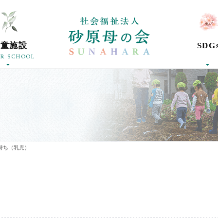
社会福祉法人砂
学童施設
SDG
ER SCHOOL
持ち（乳児）