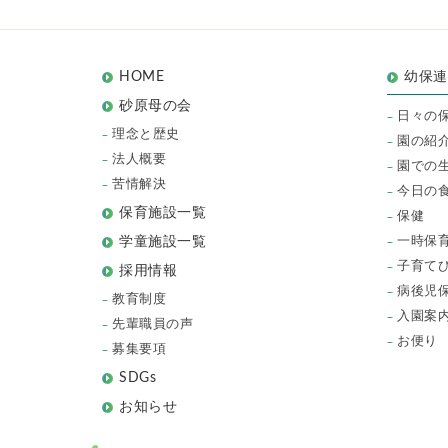
HOME
幼保
砂原母の会
日々の
理念と歴史
園の紹
法人概要
園での
苦情解決
今日の
保育施設一覧
保健
一時保
学童施設一覧
子育て
採用情報
病後児
教育制度
入園案
先輩職員の声
お便り
募集要項
SDGs
お知らせ