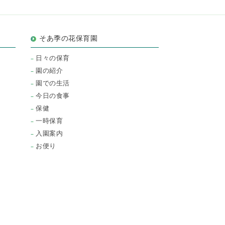
そあ季の花保育園
日々の保育
園の紹介
園での生活
今日の食事
保健
一時保育
入園案内
お便り