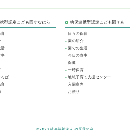
連携型認定こども園すなはら
幼保連携型認定こども園そあ
保育
日々の保育
介
園の紹介
生活
園での生活
食事
今日の食事
保健
育
一時保育
ひろば
地域子育て支援センター
保育
入園案内
内
お便り
©2020 社会福祉法人 砂原母の会