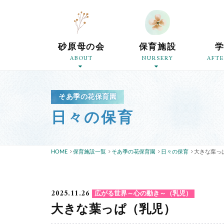
砂原母の会
保育施設
ABOUT
NURSERY
AFT
そあ季の花保育園
日々の保育
HOME
保育施設一覧
そあ季の花保育園
日々の保育
大きな葉っ
2025.11.26
広がる世界～心の動き～（乳児）
大きな葉っぱ（乳児）