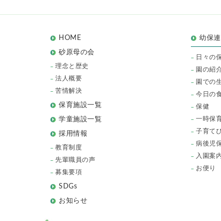
HOME
幼保
砂原母の会
日々の
理念と歴史
園の紹
法人概要
園での
苦情解決
今日の
保育施設一覧
保健
一時保
学童施設一覧
子育て
採用情報
病後児
教育制度
入園案
先輩職員の声
お便り
募集要項
SDGs
お知らせ