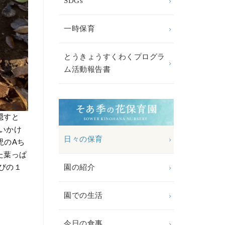
SDGs
一時保育
とうきょうすくわくプログラ
ム活動報告書
隠すと
いかけ
日々の保育
児のAち
た葉っぱ
園の紹介
びの１
園での生活
今日の食事