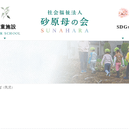
社会福祉法人砂
学童施設
SDG
ER SCHOOL
ぱ（乳児）