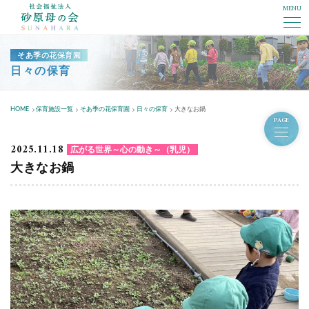
MENU
社会福祉法人砂原母の会
そあ季の花保育園
日々の保育
HOME
保育施設一覧
そあ季の花保育園
日々の保育
大きなお鍋
PAGE
2025.11.18
広がる世界～心の動き～（乳児）
大きなお鍋