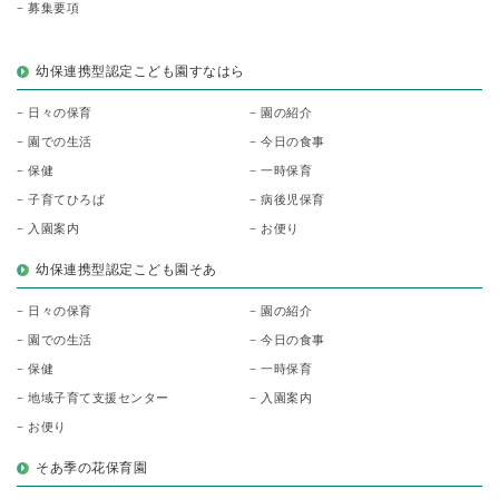
募集要項
幼保連携型認定こども園すなはら
日々の保育
園の紹介
園での生活
今日の食事
保健
一時保育
子育てひろば
病後児保育
入園案内
お便り
幼保連携型認定こども園そあ
日々の保育
園の紹介
園での生活
今日の食事
保健
一時保育
地域子育て支援センター
入園案内
お便り
そあ季の花保育園