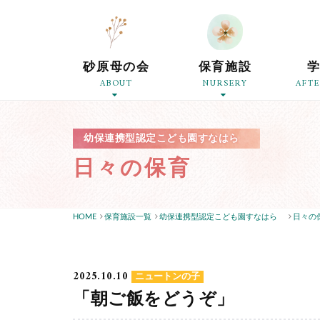
砂原母の会
保育施設
ABOUT
NURSERY
AFT
幼保連携型認定こども園すなはら
日々の保育
HOME
保育施設一覧
幼保連携型認定こども園すなはら
日々の
2025.10.10
ニュートンの子
「朝ご飯をどうぞ」