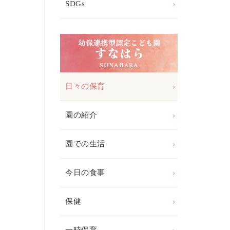
SDGs
日々の保育
園の紹介
園での生活
今日の食事
保健