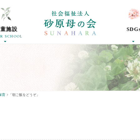
社会福祉法人砂
学童施設
SDG
ER SCHOOL
保育
「朝ご飯をどうぞ」