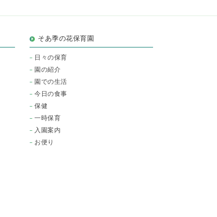
そあ季の花保育園
日々の保育
園の紹介
園での生活
今日の食事
保健
一時保育
入園案内
お便り