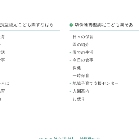
連携型認定こども園すなはら
幼保連携型認定こども園そあ
保育
日々の保育
介
園の紹介
生活
園での生活
食事
今日の食事
保健
育
一時保育
ひろば
地域子育て支援センター
保育
入園案内
内
お便り
©2020 社会福祉法人 砂原母の会