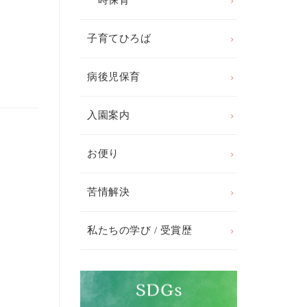
一時保育
子育てひろば
病後児保育
入園案内
お便り
苦情解決
私たちの学び / 受賞歴