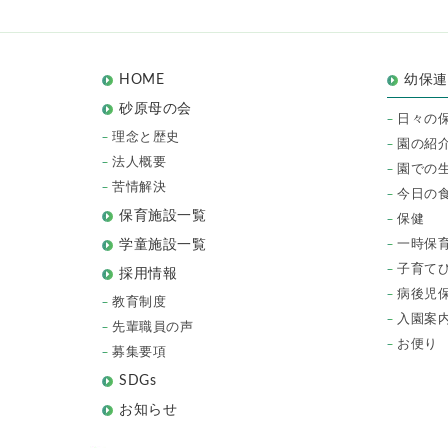
HOME
幼保
砂原母の会
日々の
理念と歴史
園の紹
法人概要
園での
苦情解決
今日の
保育施設一覧
保健
一時保
学童施設一覧
子育て
採用情報
病後児
教育制度
入園案
先輩職員の声
お便り
募集要項
SDGs
お知らせ